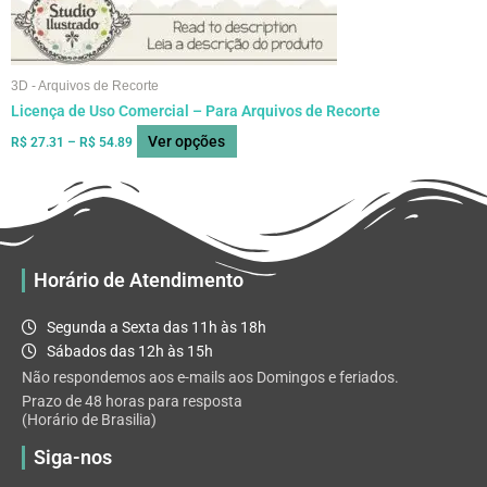
página
do
produto
3D - Arquivos de Recorte
Licença de Uso Comercial – Para Arquivos de Recorte
Ver opções
R$
27.31
–
R$
54.89
Horário de Atendimento
Segunda a Sexta das 11h às 18h
Sábados das 12h às 15h
Não respondemos aos e-mails aos Domingos e feriados.
Prazo de 48 horas para resposta
(Horário de Brasilia)
Siga-nos