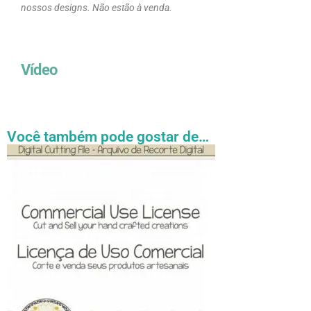
nossos designs. Não estão à venda.
Vídeo
Você também pode gostar de…
Faixa
Este
de
produto
preço:
tem
R$ 27.31
através
várias
R$ 54.89
variantes.
As
opções
podem
ser
escolhidas
na