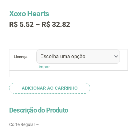
Xoxo Hearts
Faixa
R$
5.52
–
R$
32.82
de
preço:
R$ 5.52
Xoxo
através
Hearts
R$ 32.82
Licença
quantidade
Limpar
ADICIONAR AO CARRINHO
Descrição do Produto
Corte Regular –