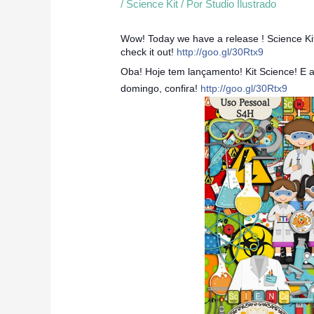
/
Science Kit
/ Por
Studio Ilustrado
Wow! Today we have a release ! Science Kit! 
check it out!
http://goo.gl/30Rtx9
Oba! Hoje tem lançamento! Kit Science! E 
domingo, confira!
http://goo.gl/30Rtx9