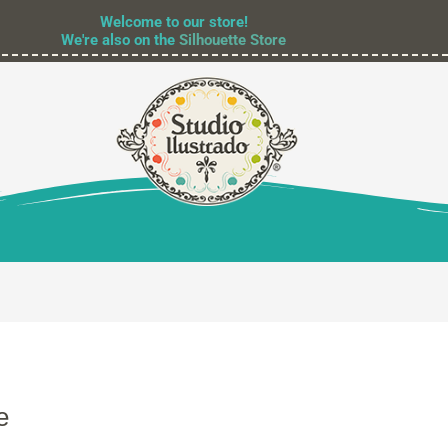
Welcome to our store!
We're also on the
Silhouette Store
e