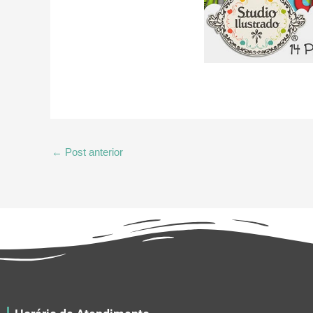
←
Post anterior