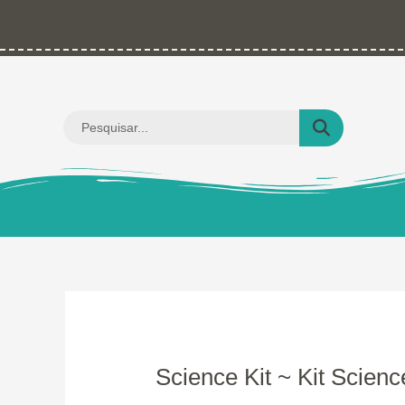
Ir
para
o
conteúdo
Pesquisar
...
Science Kit ~ Kit Scienc