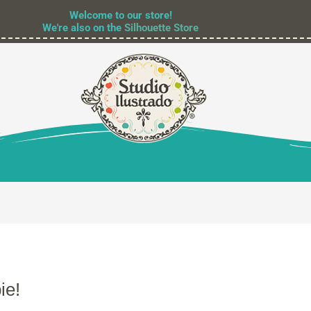
Welcome to our store!
We're also on the
Silhouette Store
ie!