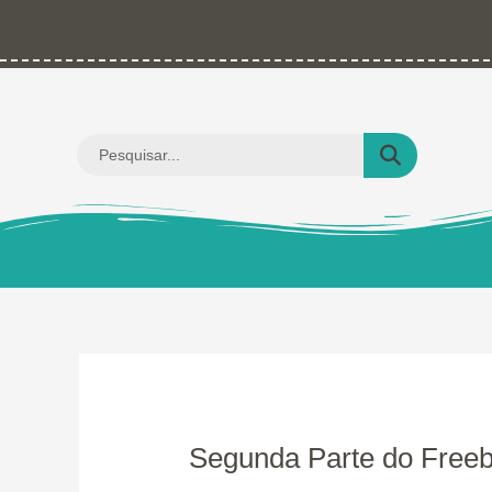
Ir
para
o
conteúdo
Pesquisar
...
Segunda Parte do Freeb