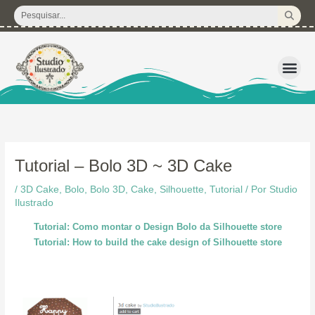
Ir
Pesquisar
para
...
o
conteúdo
3D – Arquivos d
Corte Regular 
Licença de U
Pacote de P
Kits Dig
Tutorial – Bolo 3D ~ 3D Cake
/
3D Cake
,
Bolo
,
Bolo 3D
,
Cake
,
Silhouette
,
Tutorial
/ Por
Studio
Ilustrado
Tutorial: Como montar o Design Bolo da Silhouette store
Tutorial: How to build the cake design of Silhouette store