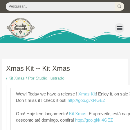
Ir
Pesquisar
para
...
o
conteúdo
3D – Arquivos d
Corte Regular 
Licença de U
Pacote de P
Kits Dig
Xmas Kit ~ Kit Xmas
/
Kit Xmas
/ Por
Studio Ilustrado
Wow! Today we have a release !
Xmas Kit
! Enjoy it, on sale
Don´t miss it ! check it out!
http://goo.gl/kI4GEZ
Oba! Hoje tem lançamento!
Kit Xmas
! E aproveite, está n
desconto até domingo, confira!
http://goo.gl/kI4GEZ