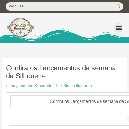
Ir
Pesquisar
para
...
o
conteúdo
3D – Arquivos d
Corte Regular 
Licença de U
Pacote de P
Kits Dig
Confira os Lançamentos da semana
da Silhouette
/
Lançamentos Silhouette
/ Por
Studio Ilustrado
Confira os Lançamentos da semana da Si