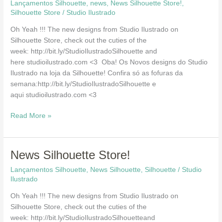
Lançamentos Silhouette
,
news
,
News Silhouette Store!
,
Store!
Silhouette Store
/
Studio Ilustrado
Oh Yeah !!! The new designs from Studio Ilustrado on
Silhouette Store, check out the cuties of the
week: http://bit.ly/StudioIlustradoSilhouette and
here studioilustrado.com <3 Oba! Os Novos designs do Studio
Ilustrado na loja da Silhouette! Confira só as fofuras da
semana:http://bit.ly/StudioIlustradoSilhouette e
aqui studioilustrado.com <3
Read More »
News
News Silhouette Store!
Silhouette
Lançamentos Silhouette
,
News Silhouette
,
Silhouette
/
Studio
Store!
Ilustrado
Oh Yeah !!! The new designs from Studio Ilustrado on
Silhouette Store, check out the cuties of the
week: http://bit.ly/StudioIlustradoSilhouetteand