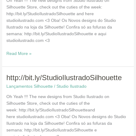
Oh Yeah !!! The new designs from Studio Ilustrado on
Silhouette Store, check out the cuties of the week:
http://bit.ly/StudioIlustradoSilhouette and here
studioilustrado.com <3 Oba! Os Novos designs do Studio
Ilustrado na loja da Silhouette! Confira só as fofuras da
semana: http://bit.ly/StudioIlustradoSilhouette e aqui
studioilustrado.com <3
Read More »
http://bit.ly/StudioIlustradoSilhouette
http://bit.ly/StudioIlustradoSilhouette
Lançamentos Silhouette
/
Studio Ilustrado
Oh Yeah !!! The new designs from Studio Ilustrado on
Silhouette Store, check out the cuties of the
week: http://bit.ly/StudioIlustradoSilhouetteand
here studioilustrado.com <3 Oba! Os Novos designs do Studio
Ilustrado na loja da Silhouette! Confira só as fofuras da
semana: http://bit.ly/StudioIlustradoSilhouette e