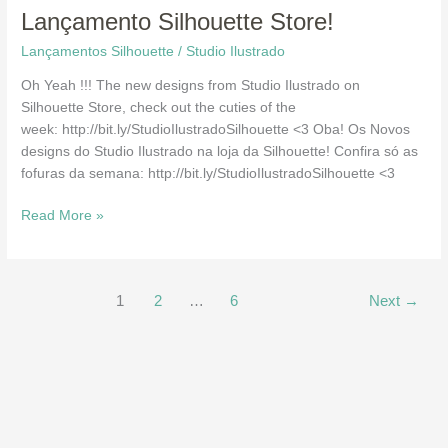
Release
Lançamento Silhouette Store!
Silhouette
Lançamentos Silhouette
/
Studio Ilustrado
Store!
Lançamento
Oh Yeah !!! The new designs from Studio Ilustrado on
Silhouette
Silhouette Store, check out the cuties of the
Store!
week: http://bit.ly/StudioIlustradoSilhouette <3 Oba! Os Novos
designs do Studio Ilustrado na loja da Silhouette! Confira só as
fofuras da semana: http://bit.ly/StudioIlustradoSilhouette <3
Read More »
1
2
…
6
Next
→