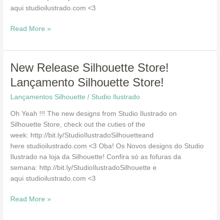
aqui studioilustrado.com <3
Read More »
New
New Release Silhouette Store!
Release
Lançamento Silhouette Store!
Silhouette
Lançamentos Silhouette
/
Studio Ilustrado
Store!
Lançamento
Oh Yeah !!! The new designs from Studio Ilustrado on
Silhouette
Silhouette Store, check out the cuties of the
Store!
week: http://bit.ly/StudioIlustradoSilhouetteand
here studioilustrado.com <3 Oba! Os Novos designs do Studio
Ilustrado na loja da Silhouette! Confira só as fofuras da
semana: http://bit.ly/StudioIlustradoSilhouette e
aqui studioilustrado.com <3
Read More »