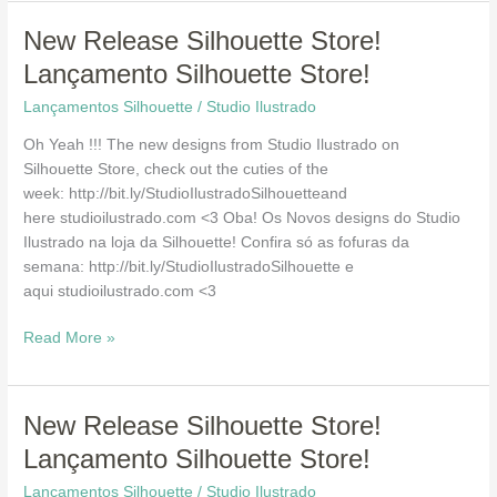
New
New Release Silhouette Store!
Release
Lançamento Silhouette Store!
Silhouette
Lançamentos Silhouette
/
Studio Ilustrado
Store!
Lançamento
Oh Yeah !!! The new designs from Studio Ilustrado on
Silhouette
Silhouette Store, check out the cuties of the
Store!
week: http://bit.ly/StudioIlustradoSilhouetteand
here studioilustrado.com <3 Oba! Os Novos designs do Studio
Ilustrado na loja da Silhouette! Confira só as fofuras da
semana: http://bit.ly/StudioIlustradoSilhouette e
aqui studioilustrado.com <3
Read More »
New
New Release Silhouette Store!
Release
Lançamento Silhouette Store!
Silhouette
Lançamentos Silhouette
/
Studio Ilustrado
Store!