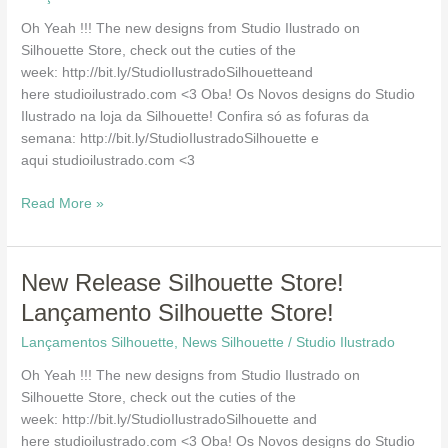
Lançamento
Oh Yeah !!! The new designs from Studio Ilustrado on
Silhouette
Silhouette Store, check out the cuties of the
Store!
week: http://bit.ly/StudioIlustradoSilhouetteand
here studioilustrado.com <3 Oba! Os Novos designs do Studio
Ilustrado na loja da Silhouette! Confira só as fofuras da
semana: http://bit.ly/StudioIlustradoSilhouette e
aqui studioilustrado.com <3
Read More »
New
New Release Silhouette Store!
Release
Lançamento Silhouette Store!
Silhouette
Lançamentos Silhouette
,
News Silhouette
/
Studio Ilustrado
Store!
Lançamento
Oh Yeah !!! The new designs from Studio Ilustrado on
Silhouette
Silhouette Store, check out the cuties of the
Store!
week: http://bit.ly/StudioIlustradoSilhouette and
here studioilustrado.com <3 Oba! Os Novos designs do Studio