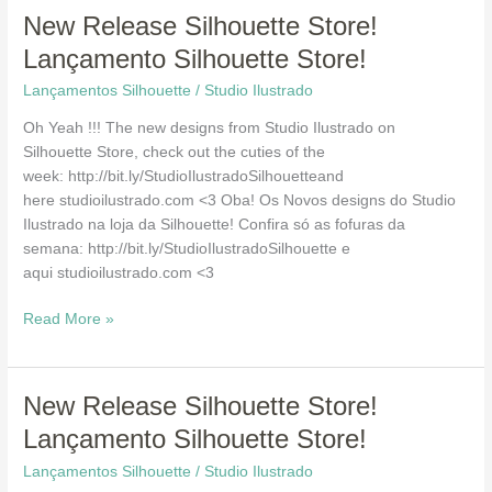
New
New Release Silhouette Store!
Release
Lançamento Silhouette Store!
Silhouette
Lançamentos Silhouette
/
Studio Ilustrado
Store!
Lançamento
Oh Yeah !!! The new designs from Studio Ilustrado on
Silhouette
Silhouette Store, check out the cuties of the
Store!
week: http://bit.ly/StudioIlustradoSilhouetteand
here studioilustrado.com <3 Oba! Os Novos designs do Studio
Ilustrado na loja da Silhouette! Confira só as fofuras da
semana: http://bit.ly/StudioIlustradoSilhouette e
aqui studioilustrado.com <3
Read More »
New
New Release Silhouette Store!
Release
Lançamento Silhouette Store!
Silhouette
Lançamentos Silhouette
/
Studio Ilustrado
Store!