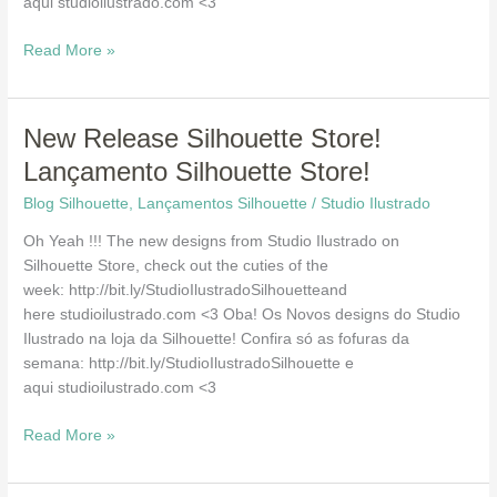
aqui studioilustrado.com <3
Read More »
New
New Release Silhouette Store!
Release
Lançamento Silhouette Store!
Silhouette
Blog Silhouette
,
Lançamentos Silhouette
/
Studio Ilustrado
Store!
Lançamento
Oh Yeah !!! The new designs from Studio Ilustrado on
Silhouette
Silhouette Store, check out the cuties of the
Store!
week: http://bit.ly/StudioIlustradoSilhouetteand
here studioilustrado.com <3 Oba! Os Novos designs do Studio
Ilustrado na loja da Silhouette! Confira só as fofuras da
semana: http://bit.ly/StudioIlustradoSilhouette e
aqui studioilustrado.com <3
Read More »