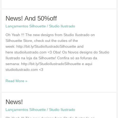
News!
News! And 50%off
And
Lançamentos Silhouette
/
Studio Ilustrado
50%off
Oh Yeah !!! The new designs from Studio Ilustrado on
Silhouette Store, check out the cuties of the
week: http://bit.ly/StudioIlustradoSilhouette and
here studioilustrado.com <3 Oba! Os Novos designs do Studio
Ilustrado na loja da Silhouette! Confira só as fofuras da
semana: http://bit.ly/StudioIlustradoSilhouette e aqui
studioilustrado.com <3
Read More »
News!
News!
Lançamentos Silhouette
/
Studio Ilustrado