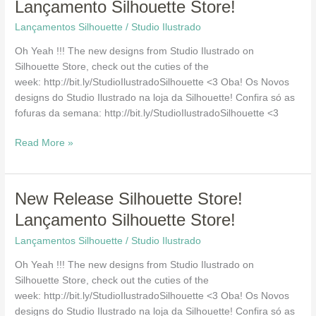
Lançamento Silhouette Store!
Silhouette
Lançamentos Silhouette
/
Studio Ilustrado
Store!
Lançamento
Oh Yeah !!! The new designs from Studio Ilustrado on
Silhouette
Silhouette Store, check out the cuties of the
Store!
week: http://bit.ly/StudioIlustradoSilhouette <3 Oba! Os Novos
designs do Studio Ilustrado na loja da Silhouette! Confira só as
fofuras da semana: http://bit.ly/StudioIlustradoSilhouette <3
Read More »
New
New Release Silhouette Store!
Release
Lançamento Silhouette Store!
Silhouette
Lançamentos Silhouette
/
Studio Ilustrado
Store!
Lançamento
Oh Yeah !!! The new designs from Studio Ilustrado on
Silhouette
Silhouette Store, check out the cuties of the
Store!
week: http://bit.ly/StudioIlustradoSilhouette <3 Oba! Os Novos
designs do Studio Ilustrado na loja da Silhouette! Confira só as