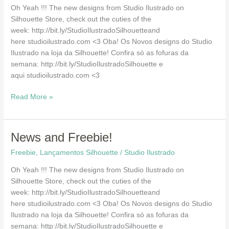
Lançamento
Oh Yeah !!! The new designs from Studio Ilustrado on
Silhouette
Silhouette Store, check out the cuties of the
Store!
week: http://bit.ly/StudioIlustradoSilhouetteand
here studioilustrado.com <3 Oba! Os Novos designs do Studio
Ilustrado na loja da Silhouette! Confira só as fofuras da
semana: http://bit.ly/StudioIlustradoSilhouette e
aqui studioilustrado.com <3
Read More »
News
News and Freebie!
and
Freebie
,
Lançamentos Silhouette
/
Studio Ilustrado
Freebie!
Oh Yeah !!! The new designs from Studio Ilustrado on
Silhouette Store, check out the cuties of the
week: http://bit.ly/StudioIlustradoSilhouetteand
here studioilustrado.com <3 Oba! Os Novos designs do Studio
Ilustrado na loja da Silhouette! Confira só as fofuras da
semana: http://bit.ly/StudioIlustradoSilhouette e