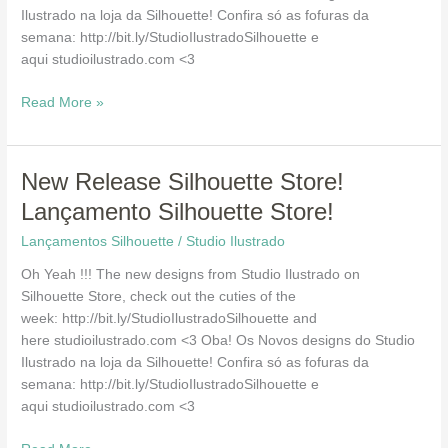
Ilustrado na loja da Silhouette! Confira só as fofuras da
semana: http://bit.ly/StudioIlustradoSilhouette e
aqui studioilustrado.com <3
Read More »
New
New Release Silhouette Store!
Release
Lançamento Silhouette Store!
Silhouette
Lançamentos Silhouette
/
Studio Ilustrado
Store!
Lançamento
Oh Yeah !!! The new designs from Studio Ilustrado on
Silhouette
Silhouette Store, check out the cuties of the
Store!
week: http://bit.ly/StudioIlustradoSilhouette and
here studioilustrado.com <3 Oba! Os Novos designs do Studio
Ilustrado na loja da Silhouette! Confira só as fofuras da
semana: http://bit.ly/StudioIlustradoSilhouette e
aqui studioilustrado.com <3