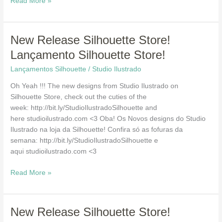
Read More »
New
New Release Silhouette Store!
Release
Lançamento Silhouette Store!
Silhouette
Lançamentos Silhouette
/
Studio Ilustrado
Store!
Lançamento
Oh Yeah !!! The new designs from Studio Ilustrado on
Silhouette
Silhouette Store, check out the cuties of the
Store!
week: http://bit.ly/StudioIlustradoSilhouette and
here studioilustrado.com <3 Oba! Os Novos designs do Studio
Ilustrado na loja da Silhouette! Confira só as fofuras da
semana: http://bit.ly/StudioIlustradoSilhouette e
aqui studioilustrado.com <3
Read More »
New
New Release Silhouette Store!
Release