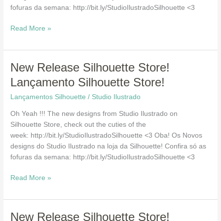
fofuras da semana: http://bit.ly/StudioIlustradoSilhouette <3
Read More »
New
New Release Silhouette Store!
Release
Lançamento Silhouette Store!
Silhouette
Lançamentos Silhouette
/
Studio Ilustrado
Store!
Lançamento
Oh Yeah !!! The new designs from Studio Ilustrado on
Silhouette
Silhouette Store, check out the cuties of the
Store!
week: http://bit.ly/StudioIlustradoSilhouette <3 Oba! Os Novos
designs do Studio Ilustrado na loja da Silhouette! Confira só as
fofuras da semana: http://bit.ly/StudioIlustradoSilhouette <3
Read More »
New
New Release Silhouette Store!