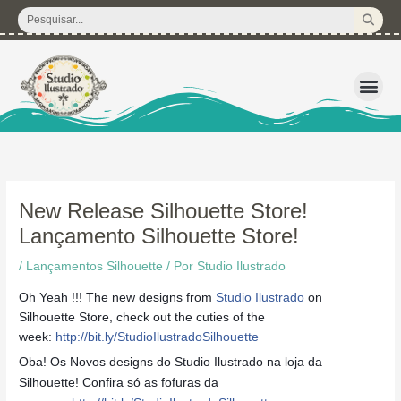
Ir
Pesquisar
para
...
o
conteúdo
3D – Arquivos d
Corte Regular 
Licença de U
Pacote de P
Kits Dig
New Release Silhouette Store!
Lançamento Silhouette Store!
/
Lançamentos Silhouette
/ Por
Studio Ilustrado
Oh Yeah !!! The new designs from
Studio Ilustrado
on
Silhouette Store, check out the cuties of the
week:
http://bit.ly/StudioIlustradoSilhouette
Oba! Os Novos designs do Studio Ilustrado na loja da
Silhouette! Confira só as fofuras da