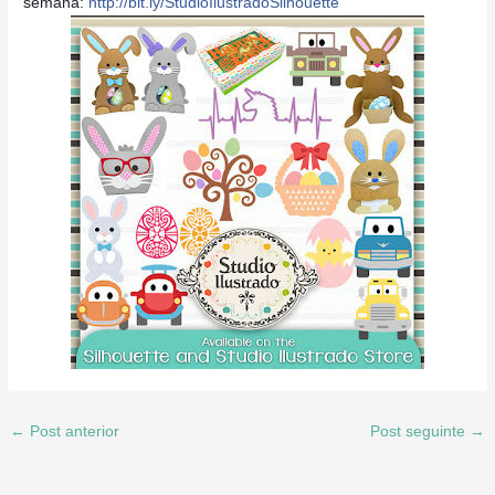
semana:
http://bit.ly/StudioIlustradoSilhouette
←
Post anterior
Post seguinte
→