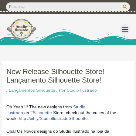
Ir
Pesquisar
para
...
o
conteúdo
3D – Arquivos d
Corte Regular 
Licença de U
Pacote de P
Kits Dig
New Release Silhouette Store!
Lançamento Silhouette Store!
/
Lançamentos Silhouette
/ Por
Studio Ilustrado
Oh Yeah !!! The new designs from
Studio
Ilustrado
on
‪#‎
Silhouette‬
Store, check out the cuties of the
week:
http://bit.ly/StudioIlustradoSilhouette
Oba! Os Novos designs do Studio Ilustrado na loja da