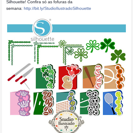
Silhouette! Confira só as fofuras da
semana:
http://bit.ly/StudioIlustradoSilhouette