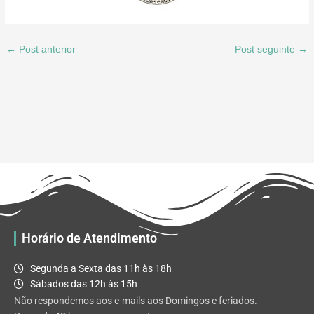
←
Post anterior
Post seguinte
→
Horário de Atendimento
Segunda a Sexta das 11h às 18h
Sábados das 12h às 15h
Não respondemos aos e-mails aos Domingos e feriados.