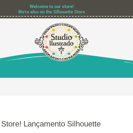
Welcome to our store!
We're also on the
Silhouette Store
 Store! Lançamento Silhouette