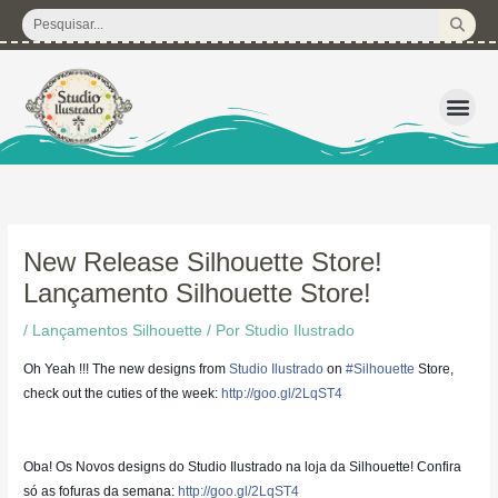
Ir
Pesquisar
para
...
o
conteúdo
3D – Arquivos d
Corte Regular 
Licença de U
Pacote de P
Kits Dig
New Release Silhouette Store!
Lançamento Silhouette Store!
/
Lançamentos Silhouette
/ Por
Studio Ilustrado
Oh Yeah !!! The new designs from
Studio Ilustrado
on
#Silhouette
Store,
check out the cuties of the week:
http://goo.gl/2LqST4
Oba! Os Novos designs do Studio Ilustrado na loja da Silhouette! Confira
só as fofuras da semana:
http://goo.gl/2LqST4