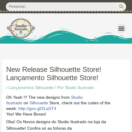
Ir
Pesquisar
para
...
o
conteúdo
3D – Arquivos d
Corte Regular 
Licença de U
Pacote de P
Kits Dig
New Release Silhouette Store!
Lançamento Silhouette Store!
/
Lançamentos Silhouette
/ Por
Studio Ilustrado
Oh Yeah !!! The new designs from
Studio
Ilustrado
on
Silhouette
Store, check out the cuties of the
week:
http://goo.gl/2LqST4
Yes! We Have Boxes!
Oba! Os Novos designs do Studio Ilustrado na loja da
Silhouette! Confira só as fofuras da