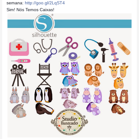
semana:
http://goo.gl/2LqST4
Sim! Nós Temos Caixas!