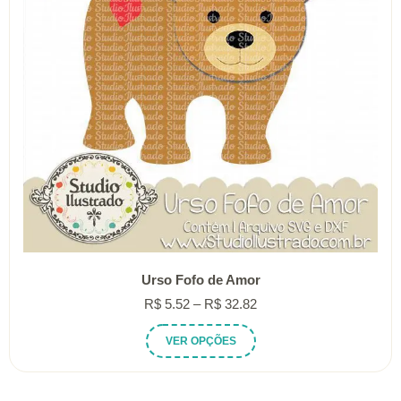
Urso Fofo de Amor
Faixa
R$
5.52
–
R$
32.82
de
Este
VER OPÇÕES
preço:
produto
R$ 5.52
tem
através
várias