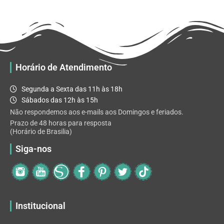
R$ 32.82
variantes.
As
opções
podem
ser
escolhidas
Horário de Atendimento
na
página
Segunda a Sexta das 11h às 18h
do
Sábados das 12h às 15h
produto
Não respondemos aos e-mails aos Domingos e feriados.
Prazo de 48 horas para resposta
(Horário de Brasilia)
Siga-nos
Institucional