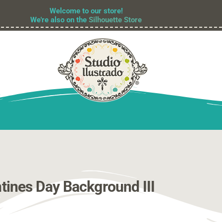
Welcome to our store!
We're also on the
Silhouette Store
tines Day Background III