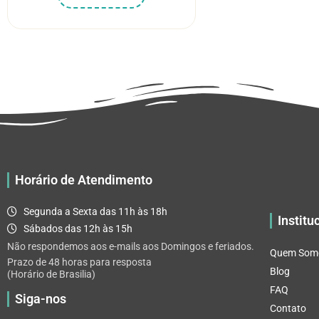
produto
R$ 5.52
tem
através
várias
R$ 32.82
variantes.
As
opções
podem
ser
escolhidas
na
página
Horário de Atendimento
do
produto
Segunda a Sexta das 11h às 18h
Institu
Sábados das 12h às 15h
Não respondemos aos e-mails aos Domingos e feriados.
Quem Som
Prazo de 48 horas para resposta
Blog
(Horário de Brasilia)
FAQ
Siga-nos
Contato