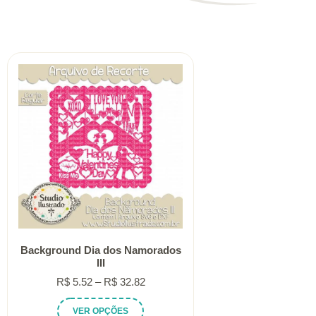
Background Dia dos Namorados
III
Faixa
R$
5.52
–
R$
32.82
de
Este
VER OPÇÕES
preço: