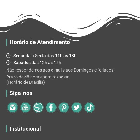
R$ 32.82
variantes.
As
opções
podem
ser
escolhidas
Horário de Atendimento
na
página
Segunda a Sexta das 11h às 18h
do
Sábados das 12h às 15h
produto
Não respondemos aos e-mails aos Domingos e feriados.
Prazo de 48 horas para resposta
(Horário de Brasilia)
Siga-nos
Institucional