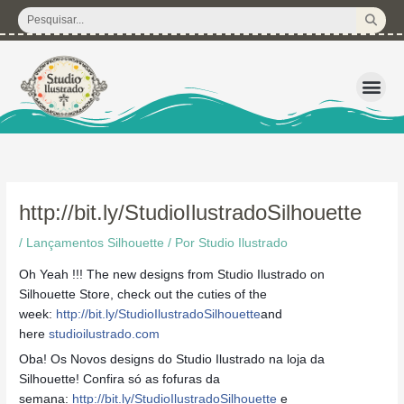
Ir
Pesquisar
para
...
o
conteúdo
3D – Arquivos d
Corte Regular 
Licença de U
Pacote de P
Kits Dig
http://bit.ly/StudioIlustradoSilhouette
/
Lançamentos Silhouette
/ Por
Studio Ilustrado
Oh Yeah !!! The new designs from Studio Ilustrado on
Silhouette Store, check out the cuties of the
week:
http://bit.ly/StudioIlustradoSilhouette
and
here
studioilustrado.com
Oba! Os Novos designs do Studio Ilustrado na loja da
Silhouette! Confira só as fofuras da
semana:
http://bit.ly/StudioIlustradoSilhouette
e