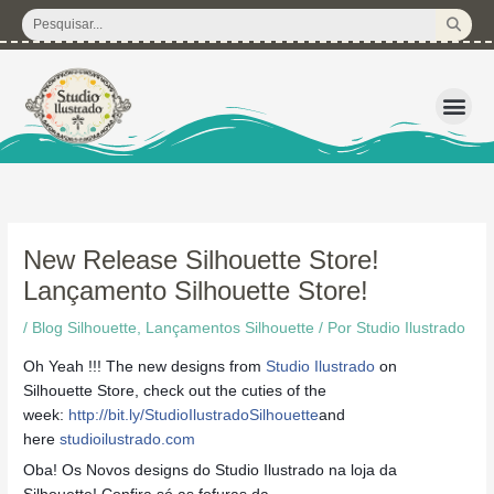
Ir
Pesquisar
para
...
o
conteúdo
3D – Arquivos d
Corte Regular 
Licença de U
Pacote de P
Kits Dig
New Release Silhouette Store!
Lançamento Silhouette Store!
/
Blog Silhouette
,
Lançamentos Silhouette
/ Por
Studio Ilustrado
Oh Yeah !!! The new designs from
Studio Ilustrado
on
Silhouette Store, check out the cuties of the
week:
http://bit.ly/StudioIlustradoSilhouette
and
here
studioilustrado.com
Oba! Os Novos designs do Studio Ilustrado na loja da
Silhouette! Confira só as fofuras da